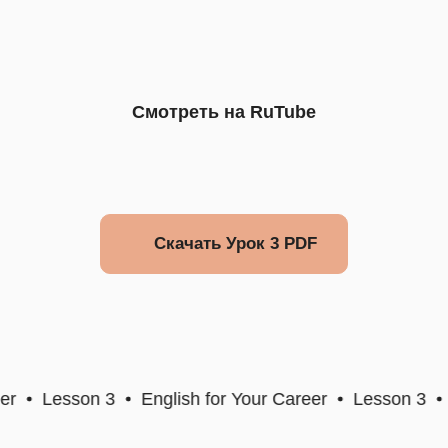
Смотреть на RuTube
Скачать Урок 3 PDF
r
Lesson 3
English for Your Career
Lesson 3
E