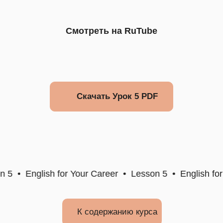
Смотреть на RuTube
Скачать Урок 5 PDF
 5
English for Your Career
Lesson 5
English for 
К содержанию курса