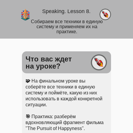
Speaking. Lesson 8.
Собираем все техники в единую
систему и применяем их на
практике.
Что вас ждет
на уроке?
🧩
На финальном уроке вы
соберёте все техники в единую
систему и поймёте, какую из них
использовать в каждой конкретной
ситуации.
🎯
Практика: разберём
вдохновляющий фрагмент фильма
"The Pursuit of Happyness".