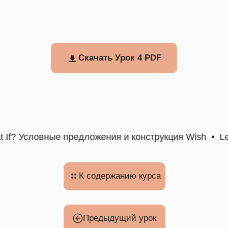
Скачать Урок 4 PDF
If? Условные предложения и конструкция Wish
Les
К содержанию курса
Предыдущий урок